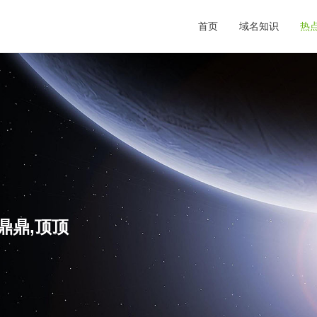
首页
域名知识
热
鼎鼎,顶顶