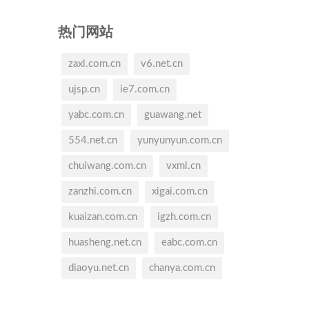
热门网站
zaxl.com.cn
v6.net.cn
ujsp.cn
ie7.com.cn
yabc.com.cn
guawang.net
554.net.cn
yunyunyun.com.cn
chuiwang.com.cn
vxml.cn
zanzhi.com.cn
xigai.com.cn
kuaizan.com.cn
igzh.com.cn
huasheng.net.cn
eabc.com.cn
diaoyu.net.cn
chanya.com.cn