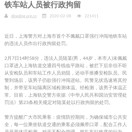
铁车站人员被行政拘留
dingding.org.cn
2020-02-08
221411
近日，上海警方对上海市首个不佩戴口罩强行冲闯地铁车站
的违法人员作出行政拘留处罚。
2月7日14时58分，违法人员陆某(男，44岁，本市人)未佩戴
口罩进入上海轨道交通四号线临平路站，被拦下后非但不听
从安检队员和车站工作人员劝阻，还动手推搡安检队员。民
警到场后，该男子仍欲强行冲闯进站。民警见状迅速将其控
制，并带至车站隔离区域检测体温。经检测，该男子体温正
常。目前，上海轨交警方依据《中华人民共和国治安管理处
罚法》第23条相关规定对陆某处以行政拘留的处罚。
警方提醒广大市民乘客：疫情防控期间，为确保城市公共安
全，每一位乘坐轨道交通的乘客必须佩带口罩，配合工作人