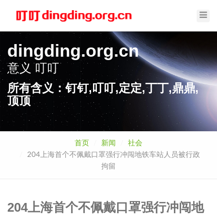
Toggl
Navig
dingding.org.cn
意义
叮叮
所有含义：钉钉,叮叮,定定,丁丁,鼎鼎,
顶顶
首页
新闻
社会
204上海首个不佩戴口罩强行冲闯地铁车站人员被行政
拘留
204上海首个不佩戴口罩强行冲闯地