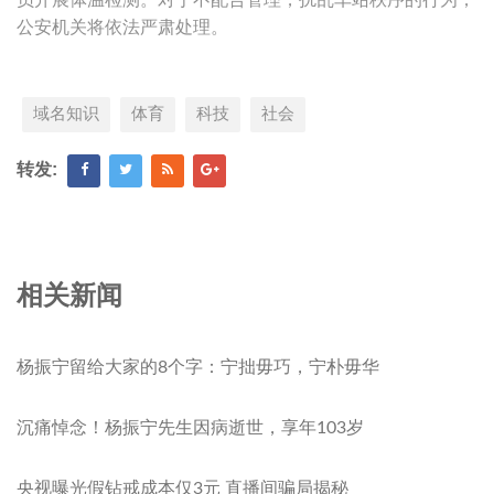
员开展体温检测。对于不配合管理，扰乱车站秩序的行为，
公安机关将依法严肃处理。
域名知识
体育
科技
社会
转发:
相关新闻
杨振宁留给大家的8个字：宁拙毋巧，宁朴毋华
沉痛悼念！杨振宁先生因病逝世，享年103岁
央视曝光假钻戒成本仅3元 直播间骗局揭秘