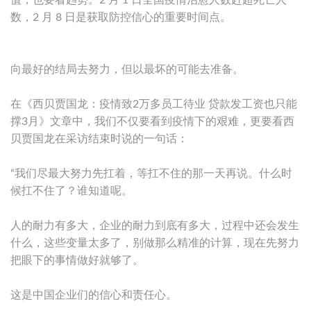
值，也要看趋势。2 月 1 日全国疫情治愈人数赶超死亡人
数，2 月 8 日是获取防控信心的重要时间点。
向最好的结局去努力，但以最坏的可能去准备。
在《西贝贾国龙：疫情致2万多员工待业 贷款发工资也只能
撑3月》文章中，我们不仅要看到疫情下的艰难，更要看西
贝贾国龙在采访结束时说的一句话：
“我们尽最大努力先扛着，等扛不住的那一天再说。什么时
候扛不住了？谁知道呢。
人的耐力有多大，企业的耐力到底有多大，过程中还会发生
什么，这些变量太多了，别做那么精准的计算，现在先努力
把眼下的事情做好就够了。
这是中国企业们的信心和责任心。