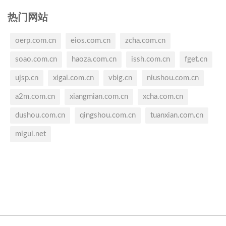
热门网站
oerp.com.cn
eios.com.cn
zcha.com.cn
soao.com.cn
haoza.com.cn
issh.com.cn
fget.cn
ujsp.cn
xigai.com.cn
vbig.cn
niushou.com.cn
a2m.com.cn
xiangmian.com.cn
xcha.com.cn
dushou.com.cn
qingshou.com.cn
tuanxian.com.cn
migui.net